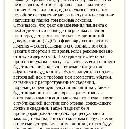
не выявлено. В ответе признавалось наличие у
пациента осложнения, однако указывалось, что
подобное осложнение могло наступить вследствие
нарушения пациентом режима лечения.
Отмечалось, что факт ознакомления пациента с
необходимостью соблюдения режима лечения
подтверждается его подписью в медицинской
документации (ИДС), а факт нарушения режима
лечения – фотографиями в его социальной сети
(занятия спортом в то время, когда рекомендовано
от них воздержаться). В завершение ответа на
претензию указывалось, что в случае, если пациент
будет наставить на выплате компенсации или
обратится в суд, клиника будет вынуждена подать
встречный иск с требованием возместить убытки,
связанные с распространением сведений,
порочащих деловую репутацию клиники, также
будет подан иск от лица врача-травматолога-
ортопеда о компенсации морального вреда в связи
с публикацией негативного отзыва, содержащего
ложные сведения. Также пациент был
проинформирован о нормах процессуального
законодательства, согласно которым в случае, если
он не сможет доказать вину клиники, с него будут
дополнительно взысканы расходы клиники на