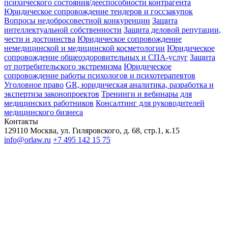
психического состояния/дееспособности контрагента
Юридическое сопровождение тендеров и госсзакупок
Вопросы недобросовестной конкуренции
Защита
интеллектуальной собственности
Защита деловой репутации,
чести и достоинства
Юридическое сопровождение
немедицинской и медицинской косметологии
Юридическое
сопровождение общеоздоровительных и СПА-услуг
Защита
от потребительского экстремизма
Юридическое
сопровождение работы психологов и психотерапевтов
Уголовное право
GR, юридическая аналитика, разработка и
экспертиза законопроектов
Тренинги и вебинары для
медицинских работников
Консалтинг для руководителей
медицинского бизнеса
Контакты
129110 Москва, ул. Гиляровского, д. 68, стр.1, к.15
info@orlaw.ru
+7 495 142 15 75