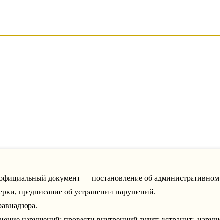
 официальный документ — постановление об административном 
ерки, предписание об устранении нарушений.
равнадзора.
ение нарушений: провести внутренний аудит; устранить наруше