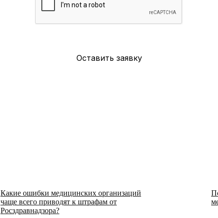
Какие ошибки медицинских организаций
П
чаще всего приводят к штрафам от
м
Росздравнадзора?