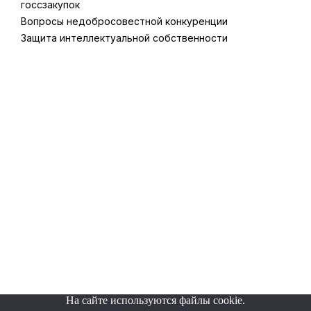
госсзакупок
Вопросы недобросовестной конкуренции
Защита интеллектуальной собственности
©2026 "Орленко и партнеры"
На сайте используются файлы cookie.