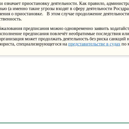
и означает приостановку деятельности.
Как правило, администр
вью (а именно такие угрозы входят в сферу деятельности Росздра
шения о приостановке.
В этом случае продолжение деятельности
ственность.
бжалования предписания можно одновременно заявить ходатайст
и исполнение предписания повлечёт необратимые последствия ил
рганизация может продолжать деятельность без риска санкций н
 юриста, специализирующегося на
представительстве в судах
по 