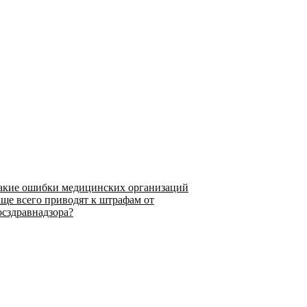
акие ошибки медицинских организаций
аще всего приводят к штрафам от
осздравнадзора?