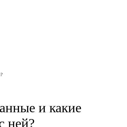
й?
анные и какие
с ней?