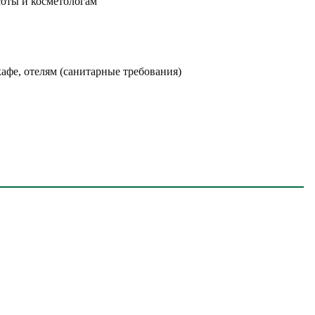
оты и косметологам
кафе, отелям (санитарные требования)