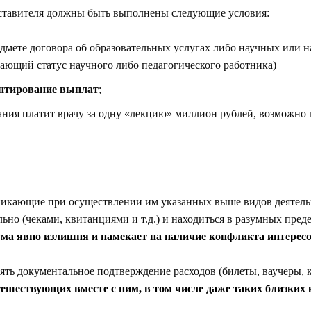
дставителя должны быть выполнены следующие условия:
дмете договора об образовательных услугах либо научных или н
гающий статус научного либо педагогического работника)
ентирование выплат
;
ния платит врачу за одну «лекцию» миллион рублей, возможно 
никающие при осуществлении им указанных выше видов деятельн
но (чеками, квитанциями и т.д.) и находиться в разумных пред
иума явно излишня и намекает на наличие конфликта интерес
нять документальное подтверждение расходов (билеты, ваучеры,
тешествующих вместе с ним, в том числе даже таких близких 