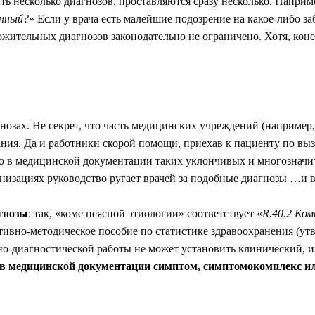
ить несколько диагнозов, проставляются сразу несколько. Наприм
енный?
» Если у врача есть малейшие подозрение на какое-либо заб
жительных диагнозов законодательно не ограничено. Хотя, коне
нозах. Не секрет, что часть медицинских учреждений (наприме
я. Да и работники скорой помощи, приехав к пациенту по вызов
ю в медицинской документации таких уклончивых и многозначит
изациях руководство ругает врачей за подобные диагнозы …и в
гнозы
: так, «коме неясной этиологии» соответствует «
R.40.2 Ко
ктивно-методическое пособие по статистике здравоохранения (у
чебно-диагностической работы не может установить клинический, 
ь в медицинской документации симптом, симптомокомплекс и