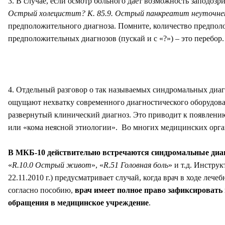
3. В случае, если осмотр больного дает возможность заподозр
Острый холецистит? К. 85.9. Острый панкреатит неуточн
предположительного диагноза. Помните, количество предполо
предположительных диагнозов (пускай и с «?») – это перебор.
4. Отдельный разговор о так называемых синдромальных диаг
ощущают нехватку современного диагностического оборудовани
развернутый клинический диагноз. Это приводит к появлени
или «кома неясной этиологии». Во многих медицинских орган
В МКБ-10 действительно встречаются синдромальные диа
«
R.10.0 Острый живот
», «
R.51 Головная боль
» и т.д. Инстру
22.11.2010 г.) предусматривает случай, когда врач в ходе ле
согласно пособию,
врач имеет полное право зафиксироват
обращения в медицинское учреждение
.