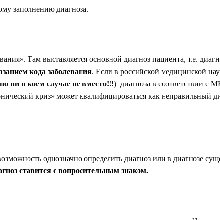
ному заполнению диагноза.
вания». Там выставляется основной диагноз пациента, т.е. диаг
азанием кода заболевания
. Если в российской медицинской на
(но ни в коем случае не вместо!!!
) диагноза в соответствии с М
тонический криз» может квалифицироваться как неправильный д
т возможность однозначно определить диагноз или в диагнозе су
агноз ставится с вопросительным знаком.