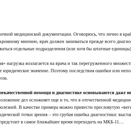
рвичной медицинской документации. Оговорюсь, что лично я кра
скромному мнению, врач должен заниматься прежде всего диагнос
аваться отдельные подразделения (или хотя бы штатные единицы
ая» нагрузка возлагается на врача и так перегруженного множест
 юридическое значение. Поэтому последствия ошибки или неполн
оза.
 некачественной помощи и диагностике основываются даже не
Положение дел осложняет еще и то, что в отечественной медици
олезней. В качестве примера можно привести пресловутую «вег
ической точки зрения – это грубая ошибка диагностики: выста
 предстоит в самое ближайшее время переходить на МКБ-11…