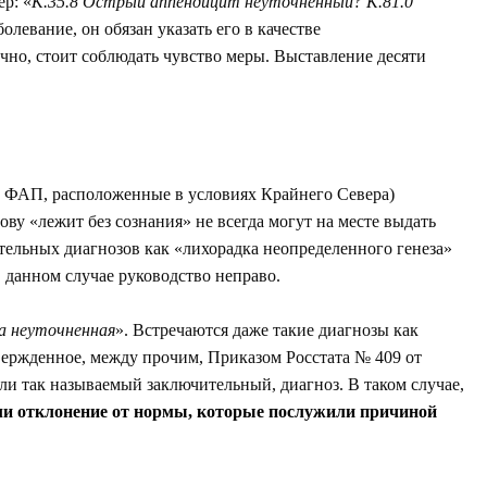
ер: «
К.35.8 Острый аппендицит неуточненный? К.81.0
олевание, он обязан указать его в качестве
чно, стоит соблюдать чувство меры. Выставление десяти
р, ФАП, расположенные в условиях Крайнего Севера)
у «лежит без сознания» не всегда могут на месте выдать
ельных диагнозов как «лихорадка неопределенного генеза»
 данном случае руководство неправо.
ма неуточненная
». Встречаются даже такие диагнозы как
твержденное, между прочим, Приказом Росстата № 409 от
или так называемый заключительный, диагноз. В таком случае,
ли отклонение от нормы, которые послужили причиной