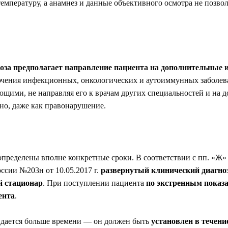
емпературу, а анамнез и данные объективного осмотра не позво
оза предполагает направление пациента на дополнительные 
ючения инфекционных, онкологических и аутоиммунных заболева
ими, не направляя его к врачам других специальностей и на д
о, даже как правонарушение.
пределены вполне конкретные сроки. В соответствии с пп. «Ж» п.
сии №203н от 10.05.2017 г.
развернутый клинический диагноз 
й стационар
. При поступлении пациента
по экстренным показ
ента
.
, дается больше времени — он должен быть
установлен в течени