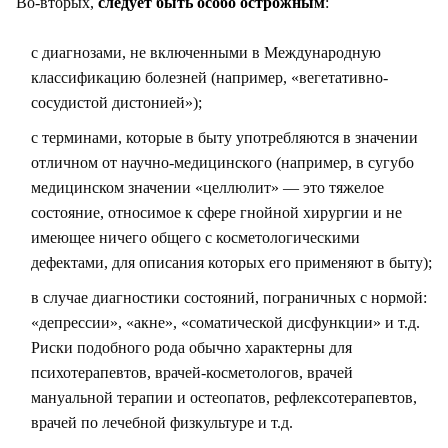
Во-вторых,
следует быть особо острожным
:
с диагнозами, не включенными в Международную
классификацию болезней (например, «вегетативно-
сосудистой дистонией»);
с терминами, которые в быту употребляются в значении
отличном от научно-медицинского (например, в сугубо
медицинском значении «целлюлит» — это тяжелое
состояние, относимое к сфере гнойной хирургии и не
имеющее ничего общего с косметологическими
дефектами, для описания которых его применяют в быту);
в случае диагностики состояний, пограничных с нормой:
«депрессии», «акне», «соматической дисфункции» и т.д.
Риски подобного рода обычно характерны для
психотерапевтов, врачей-косметологов, врачей
мануальной терапии и остеопатов, рефлексотерапевтов,
врачей по лечебной физкультуре и т.д.